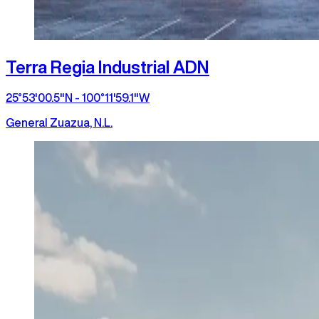
Terra Regia Industrial ADN
25°53'00.5"N - 100°11'59.1"W
General Zuazua, N.L.