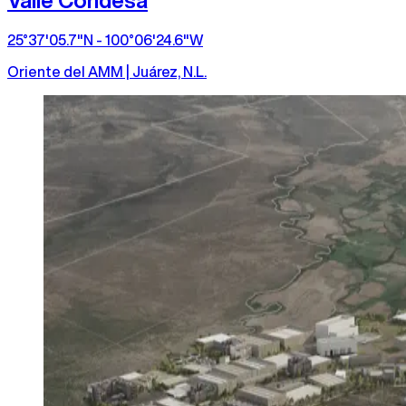
25°37'05.7"N - 100°06'24.6"W
Oriente del AMM | Juárez, N.L.