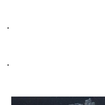
25°42'56.1"N - 99°55'12.3"W
Cadereyta, N.L. | Pesqueria, N.L.
Activo
Terra Regia Industrial ADN
25°53'00.5"N - 100°11'59.1"W
General Zuazua, N.L.
Activo
Reserva del Mezquital
25°46'7.41"N - 100°13'20.35"O
Distrito Alterra | Apodaca, N.L.
Activo