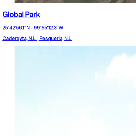
Global Park
25°42'56.1"N - 99°55'12.3"W
Cadereyta, N.L. | Pesqueria, N.L.