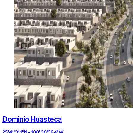
Dominio Huasteca
25°41'31.1"N - 100°30'32.4"W