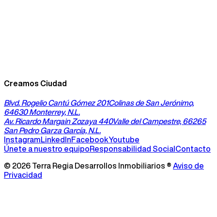
En Terra Regia nos enorgullece ser parte de la Guía de
Inversión en Nuevo León 2025, donde fuimos reconocidos
como una de las empresas clave para invertir en el
estado. Esta distinción refuerza nuestro compromiso con
el desarrollo de proyectos estratégicos que impulsan el
crecimiento económico de la región.
Leer nota completa
Creamos Ciudad
Blvd. Rogelio Cantú Gómez 201
Colinas de San Jerónimo,
64630 Monterrey, N.L.
Av. Ricardo Margain Zozaya 440
Valle del Campestre, 66265
San Pedro Garza García, N.L.
Instagram
LinkedIn
Facebook
Youtube
Únete a nuestro equipo
Responsabilidad Social
Contacto
©
2026
Terra Regia Desarrollos Inmobiliarios ®
Aviso de
Privacidad