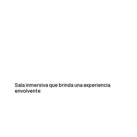
Sala inmersiva que brinda una experiencia
envolvente
Un Reconocimiento a la innovación
El libro
Marketing 6.0,
que se lanzará en noviembre,
explora cómo el mundo físico y digital están cada vez más
entrelazados, llevando el marketing a nuevas fronteras