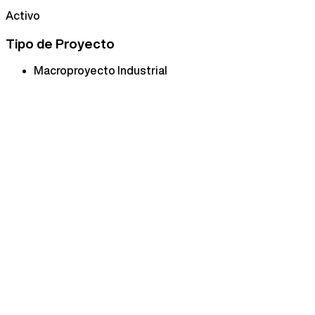
Activo
Tipo de Proyecto
Macroproyecto Industrial
Global Park es un distrito industrial que abarca más de 4,3
industriales más grandes e importantes del país
Este proyecto se posiciona como un ejemplo del dinamismo 
en un referente en cuanto a su infraestructura, redes pluvi
Debido a la gran extensión territorial de Global Park, se i