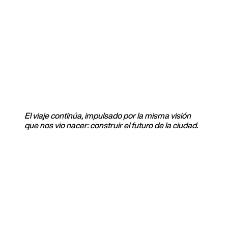
industrial del norte del país.
Hoy, con más de 8,000 hectáreas activas, más de 90
proyectos construidos y en desarrollo, y un equipo
interdisciplinario de más de 250 personas, Terra Regia es
la desarrolladora con mayor alcance, proyección y número
de proyectos de gran escala en Nuevo León.
Nuestra historia es el testimonio de una visión que no se
detiene, seguiremos invirtiendo, innovando y superando
la norma, con la convicción de que el valor y el bienestar
compartido son la verdadera medida del éxito.
El viaje continúa, impulsado por la misma visión
que nos vio nacer: construir el futuro de la ciudad.