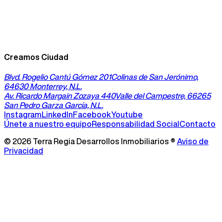
Creamos Ciudad
Blvd. Rogelio Cantú Gómez 201
Colinas de San Jerónimo,
64630 Monterrey, N.L.
Av. Ricardo Margain Zozaya 440
Valle del Campestre, 66265
San Pedro Garza García, N.L.
Instagram
LinkedIn
Facebook
Youtube
Únete a nuestro equipo
Responsabilidad Social
Contacto
©
2026
Terra Regia Desarrollos Inmobiliarios ®
Aviso de
Privacidad