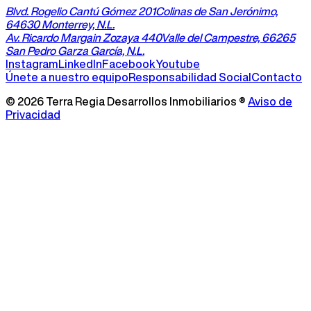
Blvd. Rogelio Cantú Gómez 201
Colinas de San Jerónimo,
64630 Monterrey, N.L.
Av. Ricardo Margain Zozaya 440
Valle del Campestre, 66265
San Pedro Garza García, N.L.
Instagram
LinkedIn
Facebook
Youtube
Únete a nuestro equipo
Responsabilidad Social
Contacto
©
2026
Terra Regia Desarrollos Inmobiliarios ®
Aviso de
Privacidad