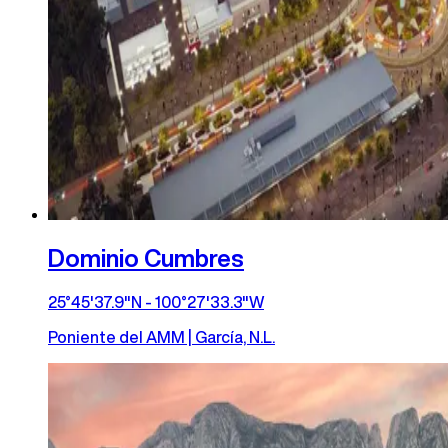
Dominio Cumbres
25°45'37.9"N - 100°27'33.3"W
Poniente del AMM | García, N.L.