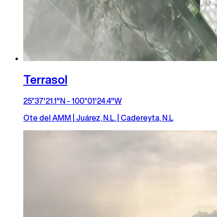
Terrasol
25°37'21.1"N - 100°01'24.4"W
Ote del AMM | Juárez, N.L. | Cadereyta, N.L