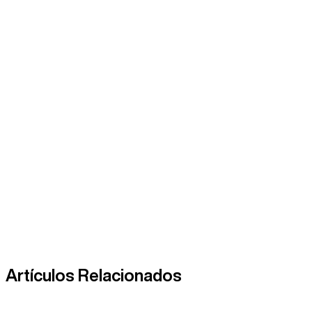
Esta obra no solo rinde homenaje a las raíces naturales e
espacio central de reunión dentro del parque y el desarroll
El Cerro de Acero es más que una escultura; es un símbolo
hacia el futuro. Es un recordatorio de cómo el arte puede u
Artículos Relacionados