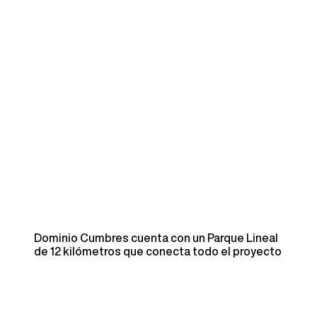
Dominio Cumbres cuenta con un Parque Lineal
de 12 kilómetros que conecta todo el proyecto
Ubicado entre Paseo de los Leones y Ruiz Cortines, dos
de las avenidas más importantes de Nuevo León, Dominio