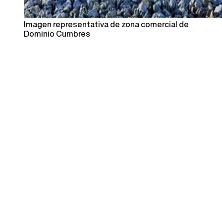
Imagen representativa de zona comercial de
Dominio Cumbres
El jurado internacional toma en cuenta múltiples
dimensiones del desarrollo urbano. En el caso de Dominio
Cumbres, destacan:
1. Planeación urbana inteligente
Un master plan que integra vivienda, comercio, parques,
corredores verdes y vialidades en un esquema
cohesionado y funcional.
2. Movilidad de proximidad
La inclusión de un parque lineal de 12 km, uno de los más
amplios en desarrollos privados en Nuevo León,
convierte al proyecto en un espacio caminable y
accesible.
3. Enfoque sostenible y de calidad de vida