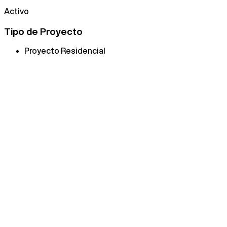
Activo
Tipo de Proyecto
Proyecto Residencial
Fraccionamiento residencial ubicado en Salinas Victoria,
al norte de la zona metropolitana de Monterrey, se
encuentra la armonía, comodidad y alta calidad de
Castilla Diamante.
Increíbles áreas verdes, canchas multifuncionales, y
andadores son algunas de las amenidades que se
encuentran en Castilla Diamante. Su excelente ubicación
conecta con una gran cantidad de comercios, transporte
público y espacios de entretenimiento
Contacto directo
Conoce más aquí
Nuestro equipo puede enviarte información detallada,