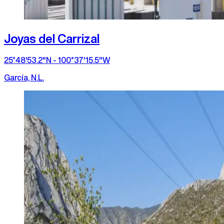
Joyas del Carrizal
25°48'53.2"N - 100°37'15.5"W
García, N.L.