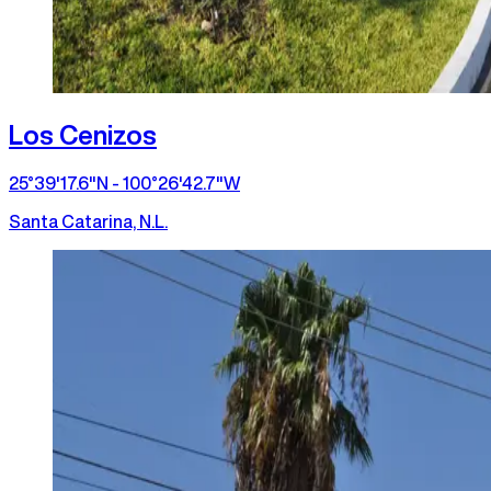
Los Cenizos
25°39'17.6"N - 100°26'42.7"W
Santa Catarina, N.L.