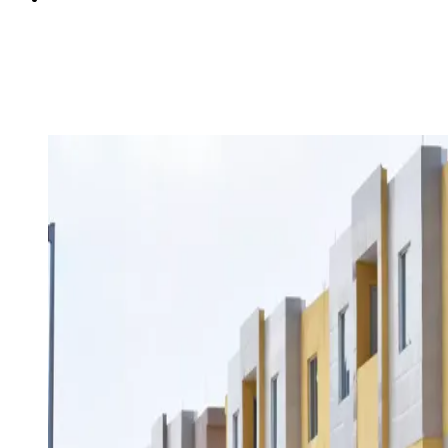
Montecarlo
25°43'55.4"N - 100°13'24.5"W
San Nicolás, N.L.
Concluido