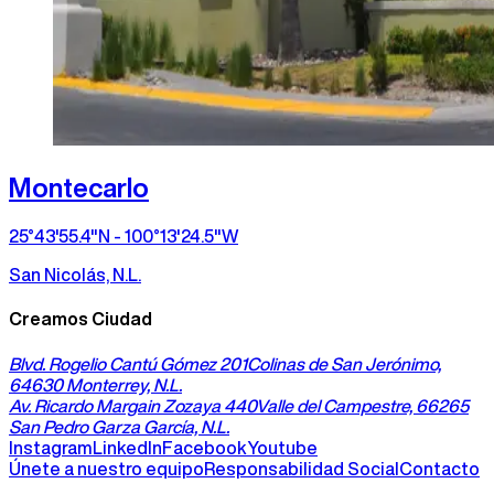
Montecarlo
25°43'55.4"N - 100°13'24.5"W
San Nicolás, N.L.
Creamos Ciudad
Blvd. Rogelio Cantú Gómez 201
Colinas de San Jerónimo,
64630 Monterrey, N.L.
Av. Ricardo Margain Zozaya 440
Valle del Campestre, 66265
San Pedro Garza García, N.L.
Instagram
LinkedIn
Facebook
Youtube
Únete a nuestro equipo
Responsabilidad Social
Contacto