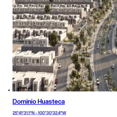
Dominio Huasteca
25°41'31.1"N - 100°30'32.4"W