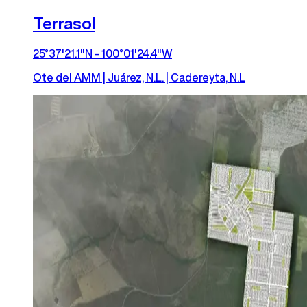
Terrasol
25°37'21.1"N - 100°01'24.4"W
Ote del AMM | Juárez, N.L. | Cadereyta, N.L