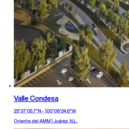
Valle Condesa
25°37'05.7"N - 100°06'24.6"W
Oriente del AMM | Juárez, N.L.