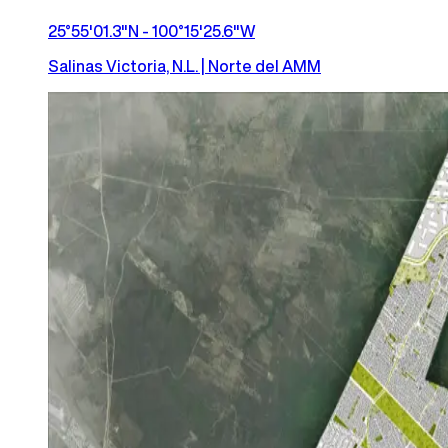
25°55'01.3"N - 100°15'25.6"W
Salinas Victoria, N.L. | Norte del AMM