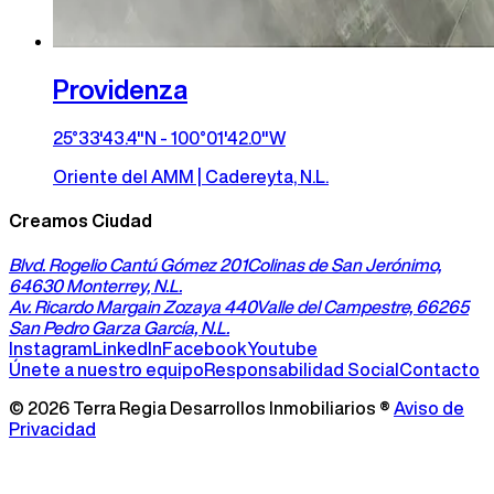
Providenza
25°33'43.4"N - 100°01'42.0"W
Oriente del AMM | Cadereyta, N.L.
Creamos Ciudad
Blvd. Rogelio Cantú Gómez 201
Colinas de San Jerónimo,
64630 Monterrey, N.L.
Av. Ricardo Margain Zozaya 440
Valle del Campestre, 66265
San Pedro Garza García, N.L.
Instagram
LinkedIn
Facebook
Youtube
Únete a nuestro equipo
Responsabilidad Social
Contacto
©
2026
Terra Regia Desarrollos Inmobiliarios ®
Aviso de
Privacidad