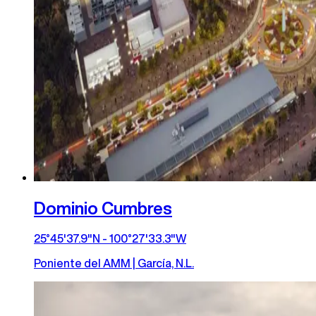
Dominio Cumbres
25°45'37.9"N - 100°27'33.3"W
Poniente del AMM | García, N.L.