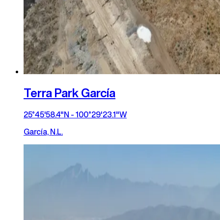
Terra Park García
25°45'58.4"N - 100°29'23.1"W
García, N.L.